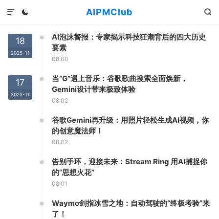
AIPMClub



AI泡沫警报：专家揭示科技狂潮背后的四大历史
18
要素
2025-11
08:00
当“G”遇上音乐：谷歌歌曲搜索全面焕新，
17
Gemini设计带来极致体验
2025-11
08:02
谷歌Gemini再升级：用照片轻松生成AI视频，你
的创意魔法师！
08:02
告别手环，迎接未来：Stream Ring 用AI捕捉你
的“思想火花”
08:01
Waymo剑指冰雪之地：自动驾驶的“终极考验”来
了！