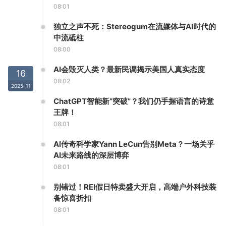
08:01
独立之声不死：Stereogum在流媒体与AI时代的
中流砥柱
08:00
AI会毁灭人类？最新民调揭示美国人真实态度
16
08:02
2025-11
ChatGPT智能新“突破”？我们仍手握语言的诗意
王牌！
08:01
AI传奇科学家Yann LeCun告别Meta？一场关乎
AI未来路线的深层博弈
08:01
别错过！REI假日特卖盛大开启，高端户外科技装
备惊喜折扣
08:01