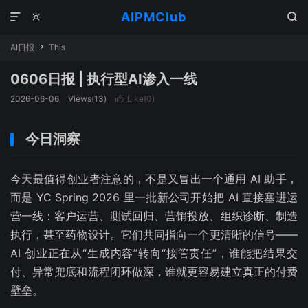
AIPMClub



AI日报
This

0606日报 | 执行型AI渗入一线
2026-06-06
Views(
13
)
Like(
0
)

今日洞察
今天最值得创业者注意的，不是又冒出一个通用 AI 助手，
而是 YC Spring 2026 里一批新公司开始把 AI 直接塞进运
营一线：客户运营、测试回归、营销投放、组织诊断、制造
执行，甚至药物设计。它们共同指向一个更清晰的信号——
AI 创业正在从“生成内容”转向“接管责任”，谁能把结果交
付、异常兜底和流程闭环做深，谁就更容易建立真正的付费
壁垒。