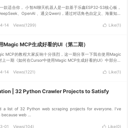
一款适合你， 小智AI聊天机器人是一款基于乐鑫ESP32-S3核心板，
DeepSeek、OpenAI 、通义Qwen)，通过对话角色自定义、海量知识
别等功能。它不仅是...
4-14
Views(
1299
)
Like(
1
)

用Magic MCP生成好看的UI（第二期）
ic MCP的教程大家反响十分强烈，这一期分享一下我在使用Magic
上一期《如何在Cursor中使用Magic MCP生成好看的UI》中部分内
上一期文章做个勘误，在...
4-14
Views(
1221
)
Like(
1
)

ion | 32 Python Crawler Projects to Satisfy
 a list of 32 Python web scraping projects for everyone. I’ve
s because web ...
3-01
Views(
104
)
Like(
0
)
