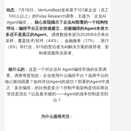
动态
：7月16日，VentureBeat发布基于101家企业（员工
100人以上）的Pulse Research调查，主题为「企业AI
Agent编排」。
核心发现揭示了企业AI部署的一个结构性
悖论：编排平台正在快速建立，但被编排的Agent本身大
多还不是真正的Agent。
调查数据来源为2026年6月单次
采样，覆盖技术/软件（44%）、金融服务（17%）、医疗
（8%）等行业，81%的受访者为AI解决方案的推荐者、影
响者或最终决策者。
做什么的
：这是一个对企业AI Agent编排市场的全景调
查。调查维度包括：企业使用什么编排平台？选择平台的
核心驱动因素？如何评估Agent的成功？部署的Agent中真
正「多步编排」的比例是多少？控制平面架构是供应商自
管还是混合？以及最关键的——Agent的成本控制是否到
位？
为什么值得关注
：