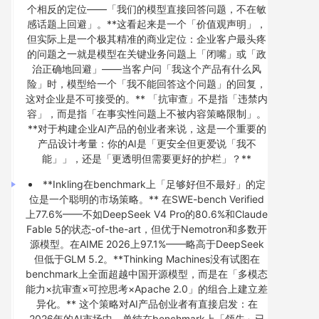
个相反的定位——「我们的模型直接回答问题，不在敏
感话题上回避」。**这看起来是一个「价值观声明」，
但实际上是一个极其精准的商业定位：企业客户最头疼
的问题之一就是模型在关键业务问题上「闭嘴」或「政
治正确地回避」——当客户问「我这个产品有什么风
险」时，模型给一个「我不能回答这个问题」的回复，
这对企业是不可接受的。** 「抗审查」不是指「违禁内
容」，而是指「在事实性问题上不被内容策略限制」。
**对于构建企业AI产品的创业者来说，这是一个重要的
产品设计考量：你的AI是「更安全但更爱说「我不
能」」，还是「更透明但需要更好的护栏」？**
**Inkling在benchmark上「足够好但不最好」的定
位是一个聪明的市场策略。** 在SWE-bench Verified
上77.6%——不如DeepSeek V4 Pro的80.6%和Claude
Fable 5的状态-of-the-art，但优于Nemotron和多数开
源模型。在AIME 2026上97.1%——略高于DeepSeek
但低于GLM 5.2。**Thinking Machines没有试图在
benchmark上全面超越中国开源模型，而是在「多模态
能力×抗审查×可控思考×Apache 2.0」的组合上建立差
异化。** 这个策略对AI产品创业者有直接启发：在
2026年的AI市场中，单纯在benchmark上「领先」已