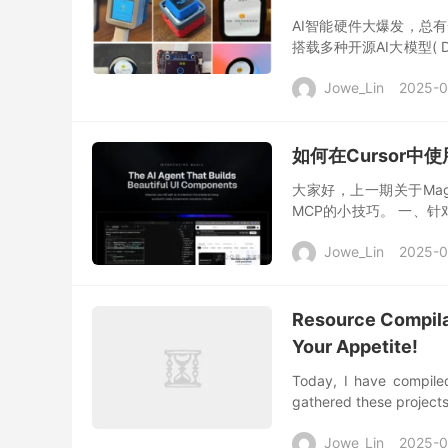
AI智能硬件大爆发，总有
搭载多种开源AI大模型( 
库、长期记忆、语音声纹识
Jowe_Lin
2025-0
如何在Cursor中使
大家好，上一期关于Mag
MCP的小技巧。 一、针对
容的勘误 1、首先，先对
Jowe_Lin
2025-0
Resource Compilat
Your Appetite!
Today, I have compiled
gathered these project
Jowe_Lin
2025-0