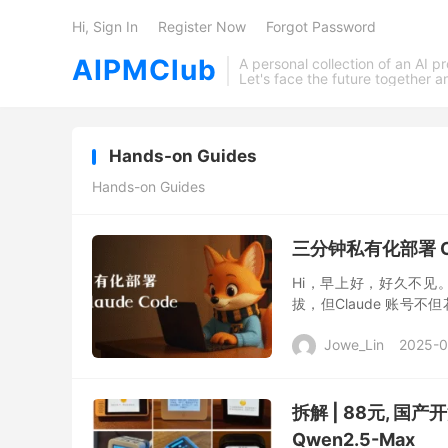
Hi, Sign In
Register Now
Forgot Password
AIPMClub
A personal collection of an AI 
Let's face the future together 
Hands-on Guides
Hands-on Guides
三分钟私有化部署 C
Hi，早上好，好久不见。 
拔，但Claude 账号不但
钱花了特别特别多。 最近，
Jowe_Lin
2025-0
拆解 | 88元, 国
Qwen2.5-Max