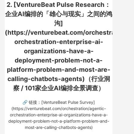
2. [VentureBeat Pulse Research：
企业AI编排的「雄心与现实」之间的鸿
沟]
(https://venturebeat.com/orchestration/a
orchestration-enterprise-ai-
organizations-have-a-
deployment-problem-not-a-
platform-problem-and-most-are-
calling-chatbots-agents)（行业洞
察 / 101家企业AI编排全景调查）
🔗 链接：[VentureBeat Pulse Survey]
(https://venturebeat.com/orchestration/agentic-
orchestration-enterprise-ai-organizations-have-a-
deployment-problem-not-a-platform-problem-and-
most-are-calling-chatbots-agents)