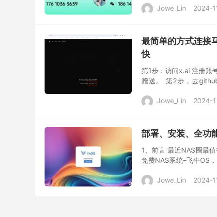
Jowe_Lin
2024-1
最简单的方式连接马
快
第1步：访问x.ai 注册账
赠送。 第2步，去github
https:/...
Jowe_Lin
2024-1
部署、安装、全功
1、前言 最近NAS圈
免费NAS系统–飞牛O
来说肯定是一个非常好的消
Jowe_Lin
2024-1