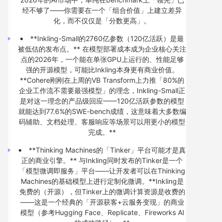
经不够了——你需要在一个「组合价值」上建立差异
化，而不仅仅是「分数更高」。
**Inkling-Small的2760亿参数（120亿活跃）是最
被低估的发布点。** 在模型部署成本成为企业核心关注
点的2026年，一个能在单张GPU上运行的、性能足够
强的开源模型，可能比Inkling本身更有商业价值。
**Cohere刚刚在上周的VB Transform上力推「80%的
企业工作流不需要最强模型」的理念，Inkling-Small正
是对这一理念的产品级回应——120亿活跃参数的模型
就能达到77.6%的SWE-bench成绩，这意味着大多数编
码辅助、文档处理、客服响应等场景可以用更小的模型
完成。**
**Thinking Machines的「Tinker」平台可能才是真
正的商业引擎。** 与Inkling同时发布的Tinker是一个
「模型微调即服务」平台——让开发者可以在Thinking
Machines的基础模型上进行定制化微调。**Inkling是
免费的（开源），但Tinker上的微调计算资源是收费的
——这是一个经典的「开源获客+云服务变现」的商业
模型（参考Hugging Face、Replicate、Fireworks AI