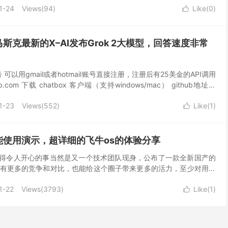
1-24
Views(
94
)
Like(
0
)

斯克最新的X–AI发布Grok 2大模型，回答速度非常
号 可以用gmail或者hotmail账号直接注册，注册后有25美金的API调用
.com 下载 chatbox 客户端（支持windows/mac） github地址：
1-23
Views(
552
)
Like(
1
)

能使用演示，超详细的飞牛os的体验分享
最值得令人开心的事当然是又一个技术团队现身，公布了一款全新国产的
S，有更多的竞争和对比，也能给这个圈子带来更多的活力，至少对用户
息，当然虽然当前飞牛OS完成度和...
1-22
Views(
3793
)
Like(
1
)
