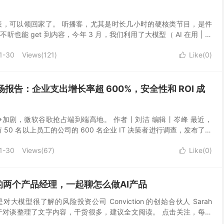
 科代表，可以领回家了。 听播客，尤其是时长几小时的硬核类节目，是件
也能 get 到内容，今年 3 月，我们利用了大模型（ AI 在用 | 有
3，不听...
1-30
Views(
121
)
Like(
0
)

 市场报告：企业支出增长率超 600%，安全性和 ROI 成
pic 竞争加剧，微软谷歌抢占端到端高地。 作者丨刘洁 编辑丨岑峰 最近，
针对拥有 50 名以上员工的公司的 600 名企业 IT 决策者进行调查，发布了一
..
1-30
Views(
67
)
Like(
0
)

两个产品经理，一起聊怎么做AI产品
模型很了解的风险投资公司 Conviction 的创始合伙人 Sarah
ark 基于对谈整理了文字内容，干货很多，建议全文阅读。 点击关注，每天
 在大模型公...