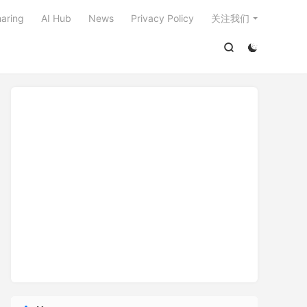

aring
AI Hub
News
Privacy Policy
关注我们

