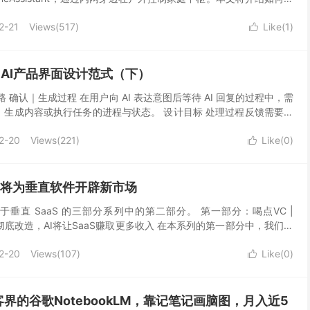
，果家设备接入 Hom...
2-21
Views(
517
)
Like(
1
)

，探索 AI产品界面设计范式（下）
I设计之路 确认｜生成过程 在用户向 AI 表达意图后等待 AI 回复的过程中，需
求、生成内容或执行任务的进程与状态。 设计目标 处理过程反馈需要通
及时...
2-20
Views(
221
)
Like(
0
)

AI将为垂直软件开辟新市场
关于垂直 SaaS 的三部分系列中的第二部分。 第一部分：喝点VC |
AI彻底改造，AI将让SaaS赚取更多收入 在本系列的第一部分中，我们写
aaS 公司承担以前...
2-20
Views(
107
)
Like(
0
)

界的谷歌NotebookLM，靠记笔记画脑图，月入近5