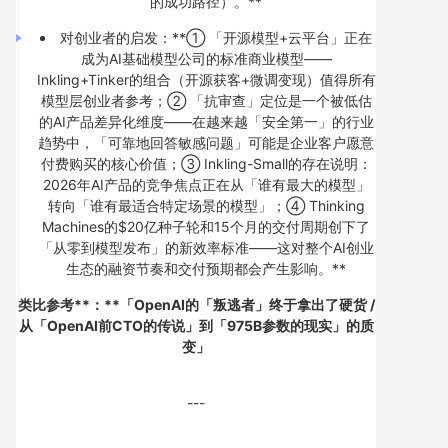
的成功路径）。**
对创业者的启发：**① 「开源模型+云平台」正在
成为AI基础模型公司的标准商业模型——
Inkling+Tinker的组合（开源获客+微调变现）值得所有
模型层创业者参考；② 「抗审查」定位是一个被低估
的AI产品差异化维度——在越来越「安全第一」的行业
趋势中，「可靠地回答敏感问题」可能是企业客户愿意
付费购买的核心价值；③ Inkling-Small的存在说明：
2026年AI产品的竞争焦点正在从「谁有最大的模型」
转向「谁有最适合特定场景的模型」；④ Thinking
Machines的$20亿种子轮和15个月的交付周期创下了
「从零到模型发布」的新效率标准——这对整个AI创业
生态的融资节奏和交付预期都会产生影响。**
类比参考**：**「OpenAI的「叛逃者」终于拿出了硬货 /
从「OpenAI前CTO的传说」到「975B参数的现实」的质
变」
---