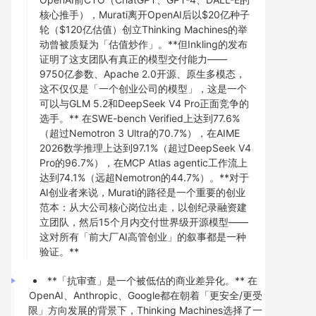
核心推手），Murati离开OpenAI后以$20亿种子
轮（$120亿估值）创立Thinking Machines的举
动曾被质疑为「估值炒作」。**但Inkling的发布
证明了这支团队有真正的模型交付能力——
9750亿参数、Apache 2.0开源、原生多模态，
这不仅仅是「一个创业公司的模型」，这是一个
可以与GLM 5.2和DeepSeek V4 Pro正面竞争的
选手。** 在SWE-bench Verified上达到77.6%
（超过Nemotron 3 Ultra的70.7%），在AIME
2026数学推理上达到97.1%（超过DeepSeek V4
Pro的96.7%），在MCP Atlas agentic工作流上
达到74.1%（远超Nemotron的44.7%）。**对于
AI创业者来说，Murati的路径是一个重要的创业
范本：从大公司核心岗位出走，以创纪录融资建
立团队，然后15个月内交付世界级开源模型——
这对所有「前大厂AI高管创业」的叙事都是一种
验证。**
**「抗审查」是一个被低估的商业差异化。** 在
OpenAI、Anthropic、Google都在朝着「更安全/更受
限」方向发展的背景下，Thinking Machines选择了一