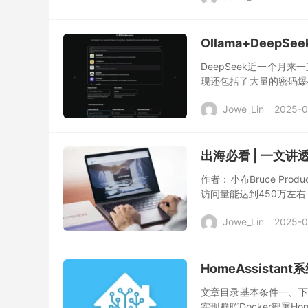
Ollama+DeepS
DeepSeek近一个月
现还包括了大量的密码爆破
子会更舒服，再加上官网的
Jowe_Lin
2025-0
出海必看 | 一文讲透
作者：小布Bruce Pr
访问量能达到450万左右，
之，这个社区里面聚集了大量
Jowe_Lin
2025-0
HomeAssist
文章目录基本条件一、下载
实现群晖Docker部署H