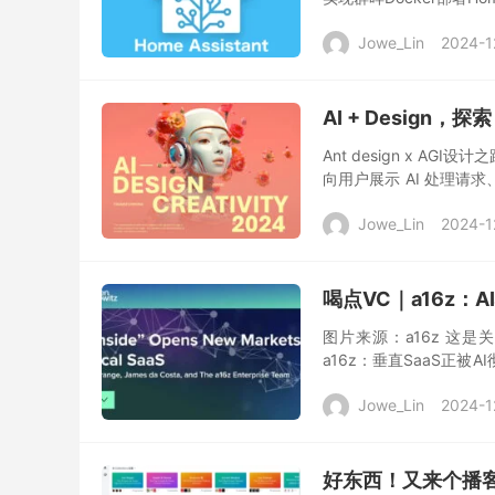
装HACS插件商店，将米家
Jowe_Lin
2024-1
AI + Design
Ant design x AG
向用户展示 AI 处理请
过流式输出等方式给予用户
Jowe_Lin
2024-1
喝点VC｜a16z：
图片来源：a16z 这是
a16z：垂直SaaS正被
到了人工智能如何使垂直 S
Jowe_Lin
2024-1
好东西！又来个播客