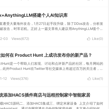
eek+AnythingLLM搭建个人AI知识库
来一直遭受大量海外攻击，1月27日起手段升级，除了DDos攻击，分析发
攻击，时常宕机。正好上一篇文章有人建议用AnythingLLM套个壳
服务有点不太稳定，所以今天才到...
2-03
Views(
672
)
Like(
0
)

如何在 Product Hunt 上成功发布你的新产品？
oductHunt是一个帮助人们发现、讨论和点评新产品的社区，每月网站的
此外Product Hunt在Twitter等社交媒体上有超过百万的关注者，总
海外的Ear...
1-12
Views(
376
)
Like(
1
)

ant系统添加HACS插件商店与远程控制家中智能家居
HACS源码二、添加HACS集成三、绑定米家设备 ​ 上文介绍了如何
omeAssistant，通过内网穿透在户外控制家庭中枢。本文将介绍如何安