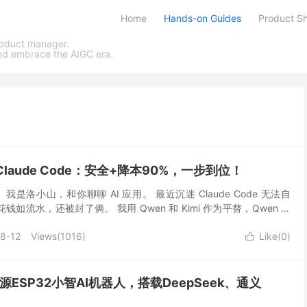
Home
Hands-on Guides
Product Sh
product manager.
and embrace the AIGC era.
laude Code：安全+降本90%，一步到位！
我是洛小山，和你聊聊 AI 应用。 最近沉迷 Claude Code 无法自
花钱如流水，还被封了俩。 我用 Qwen 和 Kimi 作为平替，Qwen 的
朋友他...
8-12
Views(
1016
)
Like(
0
)

产开源ESP32小智AI机器人，搭载DeepSeek、通义