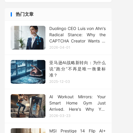
热门文章
Duolingo CEO Luis von Ahn's
Radical Stance: Why the
CAPTCHA Creator Wants to
'Delete' Blockchain and What
2026-04-01
Tech Leaders Should Hear
亚马逊AI战略新转向：为什么
说“跑分”不再是唯一衡量标
准？
2025-12-03
AI Workout Mirrors: Your
Smart Home Gym Just
Arrived. Here's Why You
Need One (And What to
2026-03-23
Watch Out For)
MSI Prestige 14 Flip AI+