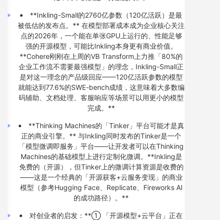
**Inkling-Small的2760亿参数（120亿活跃）是最
被低估的发布点。** 在模型部署成本成为企业核心关注
点的2026年，一个能在单张GPU上运行的、性能足够
强的开源模型，可能比Inkling本身更有商业价值。
**Cohere刚刚在上周的VB Transform上力推「80%的
企业工作流不需要最强模型」的理念，Inkling-Small正
是对这一理念的产品级回应——120亿活跃参数的模型
就能达到77.6%的SWE-bench成绩，这意味着大多数编
码辅助、文档处理、客服响应等场景可以用更小的模型
完成。**
**Thinking Machines的「Tinker」平台可能才是真
正的商业引擎。** 与Inkling同时发布的Tinker是一个
「模型微调即服务」平台——让开发者可以在Thinking
Machines的基础模型上进行定制化微调。**Inkling是
免费的（开源），但Tinker上的微调计算资源是收费的
——这是一个经典的「开源获客+云服务变现」的商业
模型（参考Hugging Face、Replicate、Fireworks AI
的成功路径）。**
对创业者的启发：**① 「开源模型+云平台」正在