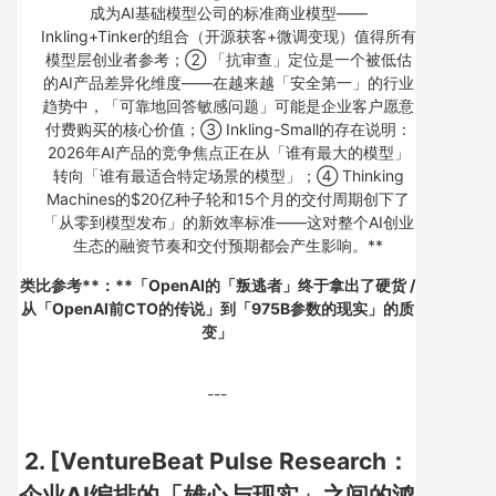
成为AI基础模型公司的标准商业模型——
Inkling+Tinker的组合（开源获客+微调变现）值得所有
模型层创业者参考；② 「抗审查」定位是一个被低估
的AI产品差异化维度——在越来越「安全第一」的行业
趋势中，「可靠地回答敏感问题」可能是企业客户愿意
付费购买的核心价值；③ Inkling-Small的存在说明：
2026年AI产品的竞争焦点正在从「谁有最大的模型」
转向「谁有最适合特定场景的模型」；④ Thinking
Machines的$20亿种子轮和15个月的交付周期创下了
「从零到模型发布」的新效率标准——这对整个AI创业
生态的融资节奏和交付预期都会产生影响。**
类比参考**：**「OpenAI的「叛逃者」终于拿出了硬货 /
从「OpenAI前CTO的传说」到「975B参数的现实」的质
变」
---
2. [VentureBeat Pulse Research：
企业AI编排的「雄心与现实」之间的鸿