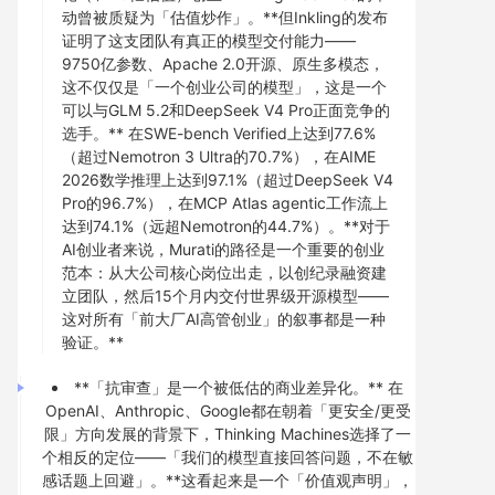
动曾被质疑为「估值炒作」。**但Inkling的发布
证明了这支团队有真正的模型交付能力——
9750亿参数、Apache 2.0开源、原生多模态，
这不仅仅是「一个创业公司的模型」，这是一个
可以与GLM 5.2和DeepSeek V4 Pro正面竞争的
选手。** 在SWE-bench Verified上达到77.6%
（超过Nemotron 3 Ultra的70.7%），在AIME
2026数学推理上达到97.1%（超过DeepSeek V4
Pro的96.7%），在MCP Atlas agentic工作流上
达到74.1%（远超Nemotron的44.7%）。**对于
AI创业者来说，Murati的路径是一个重要的创业
范本：从大公司核心岗位出走，以创纪录融资建
立团队，然后15个月内交付世界级开源模型——
这对所有「前大厂AI高管创业」的叙事都是一种
验证。**
**「抗审查」是一个被低估的商业差异化。** 在
OpenAI、Anthropic、Google都在朝着「更安全/更受
限」方向发展的背景下，Thinking Machines选择了一
个相反的定位——「我们的模型直接回答问题，不在敏
感话题上回避」。**这看起来是一个「价值观声明」，