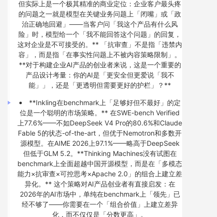
但实际上是一个极其精准的商业定位：企业客户最头疼
的问题之一就是模型在关键业务问题上「闭嘴」或「政
治正确地回避」——当客户问「我这个产品有什么风
险」时，模型给一个「我不能回答这个问题」的回复，
这对企业是不可接受的。** 「抗审查」不是指「违禁内
容」，而是指「在事实性问题上不被内容策略限制」。
**对于构建企业AI产品的创业者来说，这是一个重要的
产品设计考量：你的AI是「更安全但更爱说「我不
能」」，还是「更透明但需要更好的护栏」？**
**Inkling在benchmark上「足够好但不最好」的定
位是一个聪明的市场策略。** 在SWE-bench Verified
上77.6%——不如DeepSeek V4 Pro的80.6%和Claude
Fable 5的状态-of-the-art，但优于Nemotron和多数开
源模型。在AIME 2026上97.1%——略高于DeepSeek
但低于GLM 5.2。**Thinking Machines没有试图在
benchmark上全面超越中国开源模型，而是在「多模态
能力×抗审查×可控思考×Apache 2.0」的组合上建立差
异化。** 这个策略对AI产品创业者有直接启发：在
2026年的AI市场中，单纯在benchmark上「领先」已
经不够了——你需要在一个「组合价值」上建立差异
化，而不仅仅是「分数更高」。