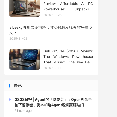
Review: Affordable AI PC
Powerhouse? Unpacking
Intel Core Ultra's Budget
2026-03-30
Entry
Bluesky将测试‘踩’按钮：能否挽救发现页的‘平庸’之
灾？
2025-11-02
Dell XPS 14 (2026) Review:
The Windows Powerhouse
That Missed One Key Beat
Against MacBook Pro
2026-02-17
快讯
0808日报 | Agent的「临界点」：OpenAI亲手
按下暂停键，资本却给Agent经济踩满油门
5 hours ago