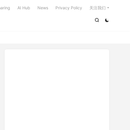

aring
AI Hub
News
Privacy Policy
关注我们

