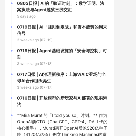
0803日报 | AI的「验证时刻」：数学证明、法
案执法与Agent越狱三线交汇
5 days ago
0719日报 | AI「规则制定战」和资本疲劳的周末
信号
3 weeks ago (07-19)
0718日报 | Agent基础设施的「安全与控制」时
刻
3 weeks ago (07-18)
0717日报 | AI治理新秩序：上海WAIC登场与全
球AI合作组织诞生
3 weeks ago (07-17)
0716日报 | 开放模型的新玩家与AI部署的现实鸿
沟
**Mira Murati的「I told you so」时刻。** 作为
OpenAI前CTO（ChatGPT、GPT-4、DALL-E的
核心推手），Murati离开OpenAI后以$20亿种子
轮（$120亿估值）创立Thinking Machines的举