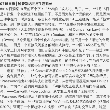
0715日报 | 监管新纪元与生态延伸
## 今日洞察 今天的五个字：「**AI的「成人礼」到了。**」 **7月15日是AI行业一个被标注了红圈的日子。不是因为某个产品的发布，而是因为三件事在同一时刻交汇，各自从不同维度证明：AI正在经历一场从「技术实验」到「制度嵌入」的根本性转变。** **最重磅的事件发生在北京——中国的《人工智能伴侣服务管理办法》（AI Companion Law）于今日正式生效。** 字节跳动的豆包（Doubao）和阿里巴巴的通义千问（Qwen）从今天起关闭个性化AI Agent功能。这不是一个「渐进的合规调整」，而是一个直接关闭服务的断崖式执行。**中国3.45亿豆包用户今天早上打开App发现，他们自定义的AI伴侣已经不见了**——超过800万个用户创建的个性化AI角色被删除。这不仅是全球首个专门针对AI伴侣的监管法规落地，更是一个「AI产品边界」的全球性问号：**当AI与人类建立情感连接时，应该受到怎样的约束？** **但今天不只有「禁止」——也有「延伸」。** Canva宣布将Code 2.0向所有2.65亿月活用户开放（含免费用户），让每个人都可以用自然语言构建交互式网站和应用。1Password推出AI消耗与支出管理产品，从密码管理器延伸为AI FinOps平台。**两个产品的共同主题是：「AI的能力正在从工具层向平台层延伸」——Canva把「vibe coding」从专业工具变成了全民能力，1Password把AI治理从「谁在用什么模型」的管理问题变成了「花了多少钱」的财务问题。** **而新加坡的PixVerse以$4.39亿C轮融资（估值超$20亿）证明了一个新趋势：AI视频生成正在向「实时交互世界」转型——从生成视频到构建游戏引擎。** 这可能是今天最有想象力的信号：AI不光可以「看」和「写」，还可以「玩」和「互动」。 **结论：这一天的关键词是「结构化」。** 中国的AI伴侣法让AI行业第一次面对「产品形态被法规直接定义」的现实。Canva Code 2.0和1Password的AI支出管理则展示了一个「跨界延伸」的机会——当AI从一个单独功能变成平台能力，原来做设计工具的公司可以成为编程平台，原来做密码管理的公司可以成为AI FinOps。**对于AI创业者来说，2026年下半年最需要回答的问题是：你的产品在「禁止」和「延伸」之间，站在哪一边？——你是在监管的灰色地带找机会，还是在能力延伸的蓝海里建围墙？** --- ## 1. [中国AI伴侣法正式生效——豆包与通义千问关闭个性化AI Agent](https://www.scmp.com/tech/big-tech/article/3359482/bytedance-and-alibaba-disable-humanlike-ai-custom-agents-new-rules-loom)（行业洞察 / 全球首个AI伴侣专门法规） ![China AI Companion Law](https://raw.githubusercontent.com/Selei1983/ai-daily-news/main/daily/images/0715-china-ai-law.png) 🔗 链接：[SCMP](https://www.scmp.com/tech/big-tech/article/3359482/bytedance-and-alibaba-disable-humanlike-ai-custom-agents-new-rules-loom) | [Bloomberg](https://www.bloomberg.com/news/articles/2026-07-06/bytedance-alibaba-pull-ai-companions-as-beijing-tightens-rules) | [TechTimes](https://www.techtimes.com/articles/319703/20260704/china-ai-companion-law-arrives-july-15-doubao-qwen-agent-data-will-deleted.htm) | [The Next Web](https://thenextweb.com/news/china-humanlike-ai-agent-rules) **动态**：**今天（7月15日），中国的《人工智能伴侣服务管理办法》正式生效。** 字节跳动向其3.45亿豆包用户发送通知：个性化AI Agent功能即日起关闭，用户创建的自定义AI角色（超过800万个）将被删除。阿里巴巴的通义千问同步执行类似调整。用户需在7月15日前导出聊天记录，逾期数据将被删除。该法规由中国国家互联网信息办公室（CAC）发布，被业内称为「全球首个针对AI伴侣的专门立法」。 **做什么的**：AI伴侣服务——那些能与用户建立长期情感关系的AI聊天机器人（类似Character.ai、Replika的模式）——在中国被纳入专门监管框架。法规的核心要求：禁止为未成年人提供AI伴侣服务；禁止AI伴侣进行「诱导性情感互动」；服务提供商必须对AI对话进行内容审核；建立未成年人防沉迷机制。ByteDance和Alibaba选择了「一刀切」式的合规——直接关闭功能而非调整功能，因为「部分合规」的风险高于「完全下线」。 **为什么值得关注**： - **全球AI监管的「中国实验」今天正式开始。** 这不是一部「框架性法律」——它是针对一个具体AI产品类别的**执行性行政规章**。**这意味着：中国监管机构认为AI伴侣不是一个技术功能，而是一个应该被单独监管的「产品类别」。** 这个思路与欧盟的AI Act将AI系统按风险等级分类类似，但在执行层面更加激进——不是「设定安全标准让产品合规运行」，而是「直接关闭不符合法规的产品形态」。**对于全球AI创业者，这是一个范式级的信号：监管机构正在学习如何精准打击特定产品形态，而不仅仅是设定通用安全标准。** 如果你的AI产品涉及情感陪伴、虚拟角色、儿童互动——现在就应该开始看中国的法规文本，因为其他国家的监管机构也会参考。 - **3.45亿用户的产品功能被直接关闭——这是一个「监管价值」vs「用户价值」的终极测试。** 豆包是中国最受欢迎的AI聊天应用，3.45亿月活用户。**当监管要求关闭一个用户使用的功能时，用户怎么反应？** 这将是AI行业第一次大规模观察「用户对AI监管的态度」——如果用户反弹强烈，它会影响其他国家的监管者；如果用户平静接受（或者转移到其他合规产品），它将为其他国家提供「AI情感关系立法是可行的」的证据。**对于聚焦AI伴侣赛道的创业者来说，中国市场的这个实验是你们必须跟踪的实时案例研究。** - **法规生效时机与OpenAI的家庭化战略形成镜像。** 上周OpenAI刚刚招聘家庭产品经理（准备将ChatGPT推向家庭场景），本周中国就禁止了AI伴侣服务中的情感互动。**一个是「AI进入家庭」，一个是「AI离开家庭」——两个世界对同一问题的不同回答。** 这清晰地展示了跨文化AI监管的分歧：中国选择「限制AI的情感连接」，美国选择（至少目前）「通过公司自我监管来管理AI的情感影响」。**对于全球化的AI创业者，这意味着你的产品可能需要「监管多版本」——在中国合规版本、在美国可信任版本、在欧盟安全版本。** - **数据删除条款是所有AI SaaS产品的「合规边界」警示。** 法规要求服务提供商在新规生效后删除用户的AI伴侣数据和聊天记录——除非用户主动导出。**这意味着AI伴侣服务不是「暂停」，而是「删除」——用户与AI建立的情感连接，不仅仅是沟通中断，而是记忆被删除。** 这对所有涉及用户长期数据的AI产品都是一个警示：你的用户数据管理策略需要为「监管导致的删除」做好准备。 - 对创业者的启发： **① 如果你在做AI伴侣/情感陪伴类产品，现在是时候研究中国的法规文本了——它不仅决定了中国市场的规则，也可能被其他国家借鉴；② 「AI伴侣」这个产品品类的合规成本正在急剧上升——创业公司需要评估「做AI伴侣」在2026年下半年的合规可行性；③ 中国3.45亿豆包用户「失去」AI伴侣后去哪里？——如果有一个合规的替代产品出现，将获得巨大的用户迁移红利；④ 这个事件说明：AI监管不再是「未来的问题」，而是「今天的问题」——每个AI创业者都应该在产品规划中纳入「监管情景分析」。** **类比参考**：**「AI行业的「未成年人保护法」时刻 / 从「无监管的野生长跑」到「划好跑道的标准赛」」** --- ## 2. [Canva Code 2.0向所有用户开放——AI网站构建进入「全民时代」](https://venturebeat.com/technology/canva-launches-code-2-0-offering-ai-website-building-to-every-user-including-free-accounts)（新产品 / Canva的「vibe coding」全面进攻） ![Canva Code 2.0](https://raw.githubusercontent.com/Selei1983/ai-daily-news/main/daily/images/canva-code.png) 🔗 链接：[VentureBeat](https://venturebeat.com/technology/canva-launches-code-2-0-offering-ai-website-building-to-every-user-including-free-accounts) | [Canva官方](https://www.canva.com/newsroom/news/Canva-Code/) | [9to5Mac](https://9to5mac.com/2026/07/14/canva-code-2-0-adds-visual-editing-html-imports-and-real-time-collaboration/) **动态**：7月14日，Canva正式发布 **Code 2.0**——AI驱动的网站和应用构建工具的全面升级。**核心变化：Code 2.0向所有2.65亿月活用户开放，包括免费用户。** 新增功能包括：拖拽式可视化编辑、HTML代码导入、生成速度提升75%、超过50个全新交互模板、以及将编码项目直接嵌入到设计项目中的能力。CEO Danny Wu在VentureBeat采访中明确表示：「我们瞄准的是非技术用户——Canva Code不是给开发者用的工具。」 **做什么的**：Canva Code 2.0是一个「一句话生成交互式网站」的工具。用户用自然语言描述需求（如「创建一个活动注册页面，包含时间和地点」），AI即时生成完整的交互式网站，然后用户可以直接在Canva熟悉的拖拽界面上修改文字、替换图片、调整颜色——不需要接触任何代码。竞争对手包括Lovable（年化ARR约$4亿）、Replit（估值$90亿）和Bolt.new。 **为什么值得关注**： - **Canva的入场方式很聪明——不是「更好的代码生成器」，而是「更低的使用门槛」。** 所有竞品（Lovable、Replit、Bolt）的核心卖点是「更智能的代码生成」——更快、更准确的AI编码。但Canva的差异化策略是「生成的输出更好看、更容易编辑」。**Danny Wu在采访中说得非常直白：「大多数vibe coding工具到「功能可用」就停了——但输出看起来千篇一律。」** Canva的核心竞争力在于它的2.65亿用户已经熟悉其编辑界面、拥有1.2亿+的设计模板和素材库。**对于AI创业者，这是一个关于「存量资产的AI化再利用」的案例——你的已有用户基础、设计资产和品牌认知，是你在AI时代转型的最强护城河。** - **将「vibe coding」从$4.7亿市场扩展到全民能力的规模效应。** Canva将Code 2.0免费开放给所有用户，意味着一个2.65亿用户的「AI编程能力」瞬间被激活。**Lovable年化ARR达到$4亿用了两年，Replit达到$10亿估值用了一年半——但Canva有2.65亿「已经活跃在平台上」的用户。** 这不仅仅是「用户基数优势」——Canva拥有的是**已经在平台上创作的用户**，他们已经习惯了用Canva制作PPT、海报、社交图片，现在他们可以「自然地」开始制作网站。**对于AI创业者来说，「上下文扩展」（从你已有的使用场景扩展到AI能力的场景）可能比「从零获取用户」更高效。** - **Canva vs. Microsoft/Google的「创作平台战争」。** Canva的「设计→编码」延伸，和Microsoft的「Copilot→Agent」延伸、Google的「Workspace→Gemini」延伸是同一场竞争。**每一家都在把自己的「用户入口」变成一个「AI能力平台」**——Canva在设计入口上加编码能力，Microsoft在办公入口上加AI Agent能力，Google在搜索入口上加生成式AI能力。**对于AI创业者，这提出了一个尖锐的定位问题：你的产品是「独立能力」（可以被嵌入任何平台），还是「平台能力」（吸引用户进入特定生态）？** - **生成速度提升75%和编辑体验是可量化的产品壁垒。** 大多数vibe coding产品的问题是「第一次生成很快，但修改很慢」——用户需要重新输入prompt来微调。Canva Code 2.0的拖拽编辑模式解决了这个痛点：你可以在生成的网站上直接拖放图片、修改文字、调整颜色。**这个「生成后的编辑体验」可能是比「生成速度」更重要的壁垒——因为用户实际的工作流是「生成→微调→发布→再微调」，而不仅仅是「一次生成就发布」。** - 对创业者的启发： **① Canva Code 2.0证明了一个趋势：AI能力正在从「专业级」向「全民级」扩散——如果你的产品目前只服务技术用户，是时候考虑「非技术用户的一键版本」了；② 「编辑体验」可能比「生成能力」更重要——用户的真实工作流是迭代式的，不是一次性的；③ Canva的策略验证了一个增长飞轮：2.65亿存量用户 + 新AI能力 = 瞬间激活的规模化；④ 如果你在vibe coding赛道竞争，Canva的入场意味着市场从「蓝海」变成了「红海」——差异化必须从「更好的编码」转向「更好的完整体验」。** **类比参考**：**「编程的「Canva化」/ 从「word processor」（打字机）到「page maker」（排版大师）再到「site maker」（建站工具）的范式迁移」** --- ## 3. [1Password推出AI支出管理——从密码管理器到AI FinOps](https://venturebeat.com/security/1password-moves-into-ai-cost-management-betting-that-token-spend-is-the-next-enterprise-budget-crisis)（新产品 / AI消费治理的新品类） ![1Password AI Cost Management](https://raw.githubusercontent.com/Selei1983/ai-daily-news/main/daily/images/1password-ai-cost.png) 🔗 链接：[VentureBeat](https://venturebeat.com/security/1password-moves-into-ai-cost-management-betting-that-token-spend-is-the-next-enterprise-budget-crisis) | [1Password官方](https://1password.com/) **动态**：7月14日，1Password发布了名为 **AI Spend and Consumption Management** 的新产品——面向IT和财务团队的统一仪表盘，实时追踪企业各部门在Anthropic、Cursor、OpenAI等AI服务商的token级消耗和支出。现为公开预览版，秋季正式上量。**现有1Password SaaS Manager客户可直接激活使用，无需额外付费。** 1Password CFO Greg Henry在接受VentureBeat专访时说：「AI的消耗式定价与传统的按座位年度定价完全不同——开发者消耗token的速度，传统的预算管理流程根本跟不上。」 **做什么的**：1Password AI支出管理连接AI供应商API，自动拉取每日token消耗数据，将其标准化到统一仪表盘中，并允许组织按供应商设定消费上限、通过Slack/邮件设置阈值告警、按团队/用户/供应商/模型维度分析支出。核心洞察：AI token消耗的增长速度与2010年代云计算消耗式定价的爆发如出一辙——当时催生了CloudHealth、Spot.io、Apptio等数十亿美元的FinOps公司，现在AI FinOps正在经历同样的爆发前夜。 **为什么值得关注**： - **1Password的「跨界延伸」是一个教科书级别的「存量客户×新需求」策略。** 1Password起家于密码管理器，三年前开始向身份安全和SaaS治理平台转型。**现在它进入AI支出管理——这不是一次「从零开始的创业」，而是「向现有企业客户（已信赖1Password的安全管理）销售AI管理工具」。** 对于AI创业者来说，1Password的策略有三个值得学习的点：① 利用已有客户信任（安全→财务的信任延伸）；② 利用已有平台集成（SaaS Manager客户的零摩擦激活）；③ 切入一个「没有领导者」的新品类（AI FinOps尚无明确的品类巨头）。 **「跨界延伸」不是「多元化」——它必须建立在已有核心能力（SaaS治理、API集成、企业级安全）之上。** - **AI FinOps正在成为一个确定性的SaaS品类。** 高盛预测AI Agent的token消耗将在2030年前增长24倍。**当一家$65亿估值的公司（1Password在2022年融资$1亿时估值约$65亿）决定将AI支出管理作为核心产品线时，这不再是一个实验——它是一个被验证的商业逻辑。** AI FinOps的参照系是云计算FinOps（2010年代）：CloudHealth被VMware以$5亿收购、Apptio以$39亿被收购、Spot.io被NetApp以$4.5亿收购。**AI FinOps市场的规模可能比云FinOps更大——因为AI token的消耗模式比云资源更复杂、更细粒度、更难预测。** - **「供应商限定额度」是这个产品最有趣的功能。** 大多数AI支出管理工具只提供「可视化」——告诉你花了多少钱。1Password的AI支出管理则允许设置「按供应商的消费上限」——超过上限的系统行为是什么？（告警、自动降级模型、还是直接切断API？）**这个「执行层」的功能是1Password相对于纯数据可视化工具的核心差异化——它不是只做「看板」，而是做「管理面板」。** 对于做企业AI治理产品的创业者来说，「从看到管」是产品从「好用的工具」到「必须的工具」的关键一步。 - **CFO的发言揭示了企业AI采购的结构性盲区。** Henry指出：「开发者正在以传统预算无法规划的方式消耗token——IT和财务团队被要求预测和证明AI投资的合理性，但没有清晰的数据支撑。」**这指向了一个更根本的问题：AI的采购模式仍然是「开发者自助式」的，而非「企业治理式」的。** 开发者用公司信用卡注册OpenAI/Cursor账号，月底财务看到一张大额账单才意识到发生了什么。**这个「影子AI」（Shadow AI）问题正在取代2010年代的「影子IT」成为企业IT治理的新挑战。** - 对创业者的启发： **① AI FinOps（AI财务运营）是2026年下半年最确定的SaaS创业方向之一——如果你在考虑B2B AI的切入点，监控、管理、优化AI支出是一个比构建AI Agent本身更不拥挤的赛道（参照云FinOps的历史）；② 「从看到管」的产品演进路径值得学习——先帮客户「知道花了多少钱」，再帮他们「控制花多少钱」；③ 1Password的「供应商连接」模式是AI FinOps的标准架构——每个供应商提供API，通过标准化层统一展示；④ 影子AI（Shadow AI）问题可能催生另一个产品品类：AI支出合规——不仅仅是花了多少钱，而是「谁在什么时候授权了什么AI支出」。** **类比参考**：**「AI的「云计算FinOps」时刻 / 从密码管家到AI账房先生的自然进化」** --- ## 4. [PixVerse $4.39亿C轮融资——AI视频生成向「实时交互世界」转型](https://techcrunch.com/2026/07/13/video-generation-startup-pixverse-raises-439m-valuation-soars-past-2b/)（融资 / AI视频生成到游戏引擎的跃迁） ![PixVerse](https://raw.githubusercontent.com/Selei1983/ai-daily-news/main/daily/images/0715-pixverse.png) 🔗 链接：[TechCrunch](https://techcrunch.com/2026/07/13/video-generation-startup-pixverse-raises-439m-valuation-soars-past-2b/) | [TechNode](https://technode.global/2026/07/14/ai-video-generation-platform-pixverse-raises-439m-series-c-to-build-real-time-interactive-worlds-game-engine/) | [AI Weekly](https://aiweekly.co/alerts/pixverse-closes-439m-series-c-extension-at-2b-valuation) **融资信息**：**$4.39亿 Series C扩展轮**，估值超过 **$20亿**。新增投资者包括阿里巴巴、Lollapalooza Capital、Ivy Capital、Grand Mount Capital、Eastern Bell Capital、Mirae Asset、BlueFocus、CloudAlpha。融资用途：从AI视频生成扩展到**实时交互世界构建和游戏引擎**。公司披露已有1.5亿注册用户、1500万月活用户。 **做什么的**：PixVerse是一家总部位于新加坡的AI视频生成平台，2023年成立。核心产品可将文字和图片转换为视频。**但本轮融资的关键信息是：PixVerse正在从「AI视频生成」向「实时交互世界引擎」转型——用户可以用自然语言创建可以实时交互的3D世界，而不仅仅是生成预渲染的视频片段。** 这实质上是一个「AI原生游戏引擎」的野心——用AI取代Unity/Unreal的手工资产创建和场景构建流程。 **为什么值得关注**： - **「从视频到世界」的跃迁是一个AI产品演化的重要观察案例。** 过去两年，AI视频生成赛道（Sora、Runway、Pika、Kling、PixVer