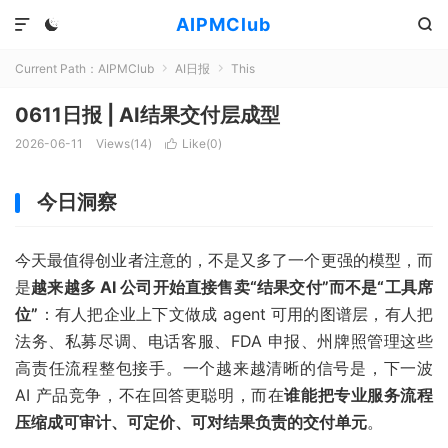
AIPMClub



Current Path：
AIPMClub
AI日报
This


0611日报 | AI结果交付层成型
2026-06-11
Views(
14
)
Like(
0
)

今日洞察
今天最值得创业者注意的，不是又多了一个更强的模型，而
是
越来越多 AI 公司开始直接售卖“结果交付”而不是“工具席
位”
：有人把企业上下文做成 agent 可用的图谱层，有人把
法务、私募尽调、电话客服、FDA 申报、州牌照管理这些
高责任流程整包接手。一个越来越清晰的信号是，下一波
AI 产品竞争，不在回答更聪明，而在
谁能把专业服务流程
压缩成可审计、可定价、可对结果负责的交付单元
。