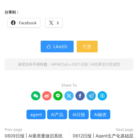
分享到：
Facebook
X
Like(
0
)
打赏

未经允许不得转载：
AIPMClub
»
0611日报 | AI结果交付层成型
Share To







agent
AI产品
AI日报
AI融资
Prev page
Next page
0609日报 | AI垂类重做旧系统
0612日报 | Agent生产化基础层