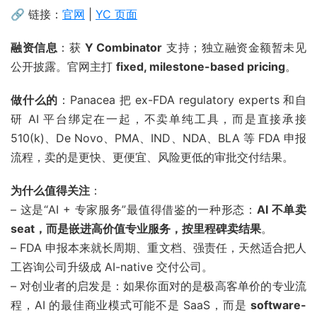
🔗 链接：
官网
|
YC 页面
融资信息
：获
Y Combinator
支持；独立融资金额暂未见
公开披露。官网主打
fixed, milestone-based pricing
。
做什么的
：Panacea 把 ex-FDA regulatory experts 和自
研 AI 平台绑定在一起，不卖单纯工具，而是直接承接
510(k)、De Novo、PMA、IND、NDA、BLA 等 FDA 申报
流程，卖的是更快、更便宜、风险更低的审批交付结果。
为什么值得关注
：
– 这是“AI + 专家服务”最值得借鉴的一种形态：
AI 不单卖
seat，而是嵌进高价值专业服务，按里程碑卖结果
。
– FDA 申报本来就长周期、重文档、强责任，天然适合把人
工咨询公司升级成 AI-native 交付公司。
– 对创业者的启发是：如果你面对的是极高客单价的专业流
程，AI 的最佳商业模式可能不是 SaaS，而是
software-