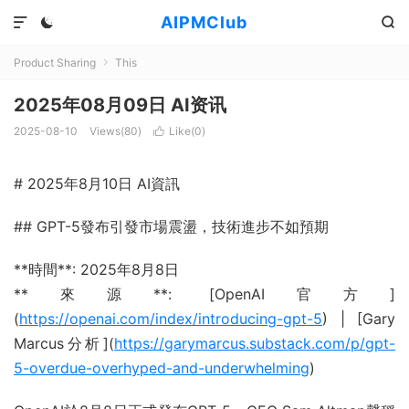
AIPMClub



Product Sharing
This

2025年08月09日 AI资讯
2025-08-10
Views(
80
)
Like(
0
)

# 2025年8月10日 AI資訊
## GPT-5發布引發市場震盪，技術進步不如預期
**時間**: 2025年8月8日
**來源**: [OpenAI官方]
(
https://openai.com/index/introducing-gpt-5
) | [Gary
Marcus分析](
https://garymarcus.substack.com/p/gpt-
5-overdue-overhyped-and-underwhelming
)