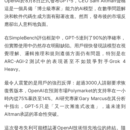
OpenAI於8月8日正式發布GPT-5，CEO Sam Altman聲稱
這是一個具備「博士級專家」能力的AI模型，在數學問題解
決和軟件代碼生成方面有顯著改進。然而，發布後的市場反
應卻出人意料地負面。
在SimpleBench評估框架中，GPT-5達到了90%的準確率，
但實際使用中仍然存在明顯缺陷。用戶很快發現該模型在視
覺理解、邏輯推理和規則遵循方面仍有問題，特別是在
ARC-AGI-2測試中的表現甚至不如競爭對手Grok 4
Heavy。
最令人震驚的是用戶的強烈反彈：超過3000人請願要求恢
復舊版本，OpenAI在預測市場Polymarket的支持率在一小
時內從75%暴跌至14%。AI研究專家Gary Marcus在其分析
中指出，GPT-5只是「又一次漸進式改進」，遠未達到
Altman承諾的革命性突破。
這次發布失利可能標誌著OpenAI技術領先地位的終結。隨