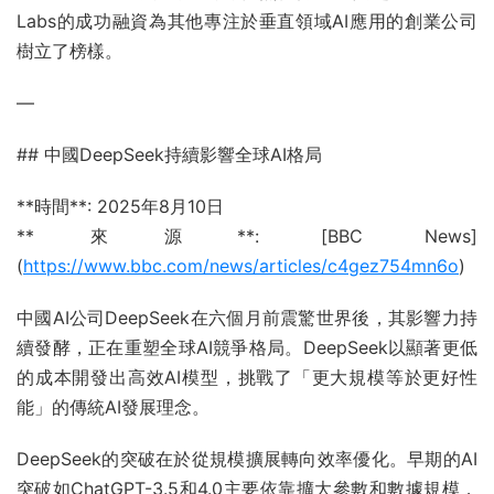
Labs的成功融資為其他專注於垂直領域AI應用的創業公司
樹立了榜樣。
—
## 中國DeepSeek持續影響全球AI格局
**時間**: 2025年8月10日
**來源**: [BBC News]
(
https://www.bbc.com/news/articles/c4gez754mn6o
)
中國AI公司DeepSeek在六個月前震驚世界後，其影響力持
續發酵，正在重塑全球AI競爭格局。DeepSeek以顯著更低
的成本開發出高效AI模型，挑戰了「更大規模等於更好性
能」的傳統AI發展理念。
DeepSeek的突破在於從規模擴展轉向效率優化。早期的AI
突破如ChatGPT-3.5和4.0主要依靠擴大參數和數據規模，