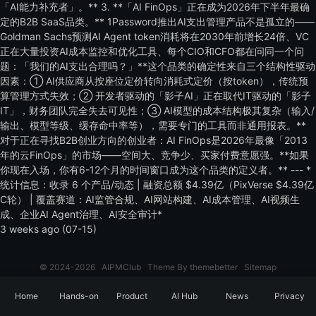
3 weeks ago (07-15)
© 2024-2026
AIPMClub
Theme By
themebetter
Sitemap
Requests: 52 times, Loading time: 0.231 seconds, Memory usage: 17.34
MB
Home
Hands-on
Product
AI Hub
News
Privacy