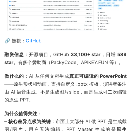
🔗 链接：
GitHub
融资信息
：开源项目，GitHub
33,100+ star
，日增
589
star
。有多个赞助商（PackyCode、APIKEY.FUN 等）。
做什么的
：AI 从任何文档生成
真正可编辑的 PowerPoint
——原生形状和动画，支持自定义 .pptx 模板，演讲者备注
由 AI 语音生成。不是生成图片slide，而是生成可二次编辑
的原生 PPT。
为什么值得关注
：
–
核心差异点极为关键
：市面上大部分 AI 做 PPT 是生成截
图/图片，用户无法编辑。PPT Master 生成的是
原生