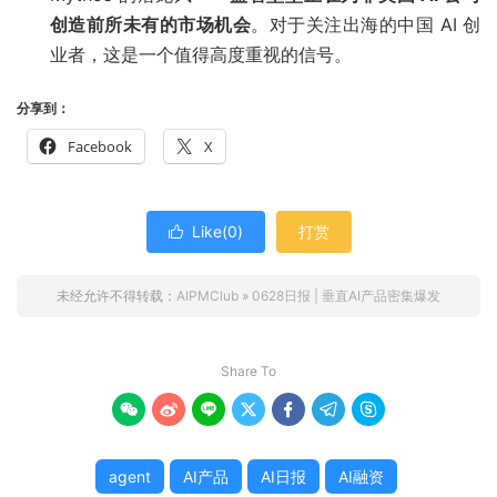
创造前所未有的市场机会
。对于关注出海的中国 AI 创
业者，这是一个值得高度重视的信号。
分享到：
Facebook
X
Like(
0
)
打赏

未经允许不得转载：
AIPMClub
»
0628日报 | 垂直AI产品密集爆发
Share To







agent
AI产品
AI日报
AI融资