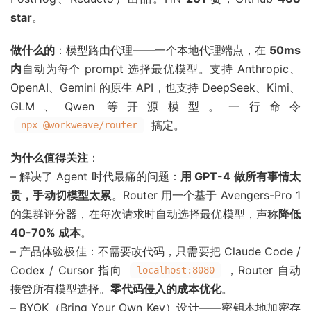
star
。
做什么的
：模型路由代理——一个本地代理端点，在
50ms
内
自动为每个 prompt 选择最优模型。支持 Anthropic、
OpenAI、Gemini 的原生 API，也支持 DeepSeek、Kimi、
GLM、Qwen 等开源模型。一行命令
搞定。
npx @workweave/router
为什么值得关注
：
– 解决了 Agent 时代最痛的问题：
用 GPT-4 做所有事情太
贵，手动切模型太累
。Router 用一个基于 Avengers-Pro 1
的集群评分器，在每次请求时自动选择最优模型，声称
降低
40-70% 成本
。
– 产品体验极佳：不需要改代码，只需要把 Claude Code /
Codex / Cursor 指向
，Router 自动
localhost:8080
接管所有模型选择。
零代码侵入的成本优化
。
– BYOK（Bring Your Own Key）设计——密钥本地加密存