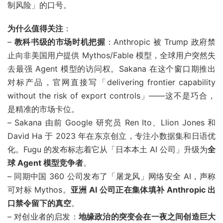
制风险」的口号。
为什么值得关注
：
–
教科书级的市场时机把握
：Anthropic 被 Trump 政府禁
止向非美国用户提供 Mythos/Fable 模型，全球用户突然失
去最强 Agent 模型的访问权。Sakana 在这个窗口期推出
对标产品，官网直接写「delivering frontier capability
without the risk of export controls」——这不是巧合，
是精准的市场卡位。
– Sakana 由前 Google 研究员 Ren Ito、Llion Jones 和
David Ha 于 2023 年在东京创立，专注小数据集和日语优
化。Fugu 的发布标志着它从「日本本土 AI 公司」升级为
全
球 Agent 模型竞争者
。
– 同期中国 360 公司发布了「屠龙风」网络安全 AI，声称
可对标 Mythos。
亚洲 AI 公司正在集体填补 Anthropic 出
口禁令留下的真空
。
– 对创业者的启发：
地缘政治的突变会在一夜之间创造巨大