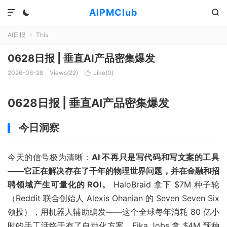
AIPMClub



AI日报
This

0628日报 | 垂直AI产品密集爆发
2026-06-28
Views(
22
)
Like(
0
)

0628日报 | 垂直AI产品密集爆发
今日洞察
今天的信号极为清晰：
AI 不再只是写代码和写文案的工具
——它正在解决存在了千年的物理世界问题，并在金融和招
聘领域产生可量化的 ROI。
HaloBraid 拿下 $7M 种子轮
（Reddit 联合创始人 Alexis Ohanian 的 Seven Seven Six
领投），用机器人辅助编发——这个全球每年消耗 80 亿小
时的手工活终于有了自动化方案。Fika Jobs 拿 $4M 预种