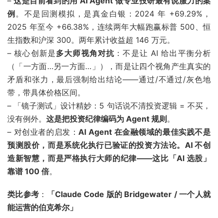
–
这是目前看到的用 AI Agent 做专业投研最有说服力的案
例
。不是回测模拟，是真金白银：2024 年 +69.29%，
2025 年至今 +66.38%，连续两年大幅跑赢标普 500、恒
生指数和沪深 300。两年累计收益超 146 万元。
– 核心创新是
多大师视角对抗
：不是让 AI 给出平衡分析
（「一方面…另一方面…」），而是让四个视角产生真实的
矛盾和张力，最后强制给出结论——通过/不通过/灰色地
带，带具体价格区间。
– 「镜子测试」设计精妙：5 句话说不清投资逻辑 = 不买，
没有例外。
这是把投资纪律编码为 Agent 规则
。
– 对创业者的启发：
AI Agent 在金融领域的最佳实践不是
预测股价，而是系统化执行已验证的投资方法论。AI 不创
造新智慧，而是严格执行大师的纪律——这比「AI 选股」
靠谱 100 倍
。
类比参考
：
「Claude Code 版的 Bridgewater / 一个人就
能运营的伯克希尔」