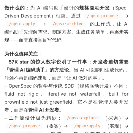
做什么的
：为 AI 编码助手设计的
规格驱动开发
（Spec-
Driven Development）框架。通过
→
/opsx:propose
→
的工作流，让 AI
/opsx:apply
/opsx:archive
编码助手先理解需求、制定方案、生成任务清单，再逐步实
现——而非直接盲目写代码。
为什么值得关注
：
–
57K star 的惊人数字说明了一件事：开发者迫切需要
「管理 AI 编码助手」的方法论
。当 AI 可以瞬间生成代码，
瓶颈不再是编码速度，而是「让 AI 做对的事」。
– OpenSpec 的哲学与传统 SDD（规格驱动开发）不同：
fluid not rigid、iterative not waterfall、built for
brownfield not just greenfield。它不是在管理人类开发
者，而是在
管理 AI 开发者
。
– 工作流设计极为精妙：
（探索）→
/opsx:explore
（提案）→
（实现）→
/opsx:propose
/opsx:apply