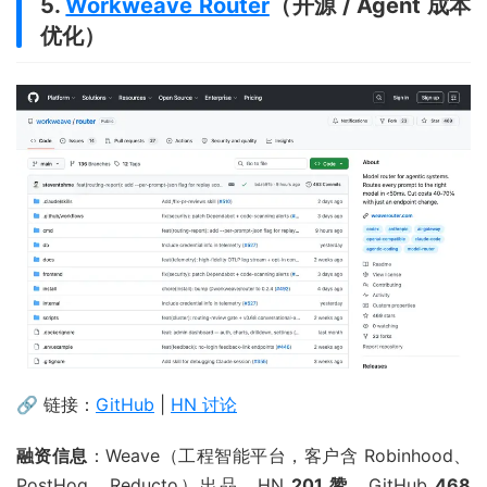
5.
Workweave Router
（开源 / Agent 成本
优化）
🔗 链接：
GitHub
|
HN 讨论
融资信息
：Weave（工程智能平台，客户含 Robinhood、
PostHog、Reducto）出品。HN
201 赞
，GitHub
468