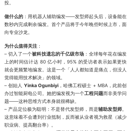
投。
做什么的
：用机器人辅助编发——发型师起头后，设备能在
数秒内完成剩余编发。首个产品将于今年晚些时候上市，面
向专业沙龙。
为什么值得关注
：
– 切入了一个
被科技遗忘的千亿级市场
：全球每年花在编发
上的时间估计达 80 亿小时，95% 的受访者表示如果更快
就会更频繁地编发。这是一个「人人都知道是痛点，但没人
觉得能用技术解决」的领域。
– 创始人
Yinka Ogunbiyi
，哈佛工程硕士 + MBA，此前创
办过智能厨电公司。她把编发视为一个
工程问题
而非美学问
题——这种思维方式本身就很稀缺。
– 产品定位极为聪明：不是替代发型师，而是
辅助发型师
。
这意味着不会遭到行业抵制，反而被从业者视为救星（减少
职业病、提高翻台率）。