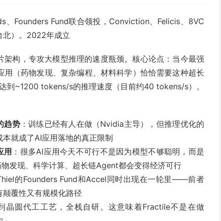
ds、Founders Fund联合领投，Conviction、Felicis、8VC
北）。2022年成立
芯片架构，专攻大模型推理的速度瓶颈。核心论点：当今最强
沿AI应用（药物发现、复杂编程、材料科学）恰恰需要这种超长
1200 tokens/s的推理速度（目前约40 tokens/s）。
的趋势
：训练已经有人在做（Nvidia主导），但推理优化的
本就成了AI应用落地的真正限制
应用
：很多AI应用今天不可行不是因为模型不够聪明，而是
物发现、科学计算、超长链Agent都会变得经济可行
 Thiel的Founders Fund和Accel同时出现在一轮里——前者
有颠覆性又有规模化路径
晶圆代工工艺，全栈自研。这意味着Fractile不是在做
构」