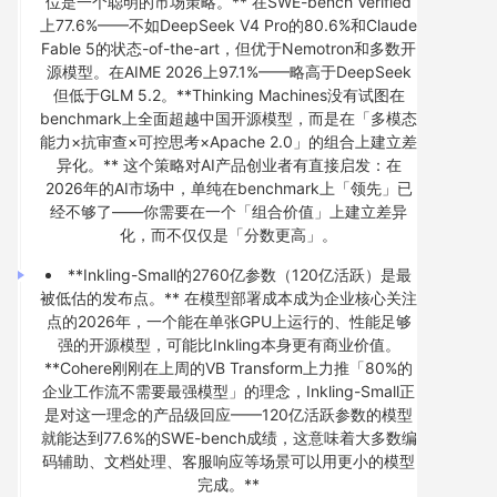
位是一个聪明的市场策略。** 在SWE-bench Verified
上77.6%——不如DeepSeek V4 Pro的80.6%和Claude
Fable 5的状态-of-the-art，但优于Nemotron和多数开
源模型。在AIME 2026上97.1%——略高于DeepSeek
但低于GLM 5.2。**Thinking Machines没有试图在
benchmark上全面超越中国开源模型，而是在「多模态
能力×抗审查×可控思考×Apache 2.0」的组合上建立差
异化。** 这个策略对AI产品创业者有直接启发：在
2026年的AI市场中，单纯在benchmark上「领先」已
经不够了——你需要在一个「组合价值」上建立差异
化，而不仅仅是「分数更高」。
**Inkling-Small的2760亿参数（120亿活跃）是最
被低估的发布点。** 在模型部署成本成为企业核心关注
点的2026年，一个能在单张GPU上运行的、性能足够
强的开源模型，可能比Inkling本身更有商业价值。
**Cohere刚刚在上周的VB Transform上力推「80%的
企业工作流不需要最强模型」的理念，Inkling-Small正
是对这一理念的产品级回应——120亿活跃参数的模型
就能达到77.6%的SWE-bench成绩，这意味着大多数编
码辅助、文档处理、客服响应等场景可以用更小的模型
完成。**