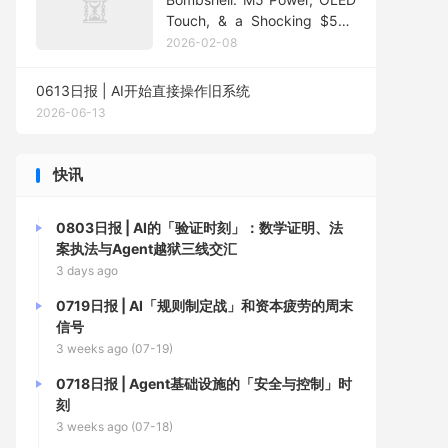
Touch, & a Shocking $599
Budget Mac Revealed?
2026-02-08
0613日报 | AI开始直接操作旧系统
2026-06-13
快讯
0803日报 | AI的「验证时刻」：数学证明、法
案执法与Agent越狱三线交汇
3 days ago
0719日报 | AI「规则制定战」和资本疲劳的周末
信号
3 weeks ago (07-19)
0718日报 | Agent基础设施的「安全与控制」时
刻
3 weeks ago (07-18)