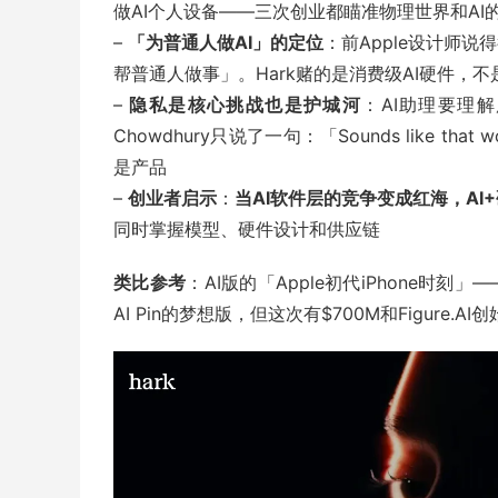
做AI个人设备——三次创业都瞄准物理世界和A
–
「为普通人做AI」的定位
：前Apple设计师
帮普通人做事」。Hark赌的是消费级AI硬件，不是
–
隐私是核心挑战也是护城河
：AI助理要理
Chowdhury只说了一句：「Sounds like that
是产品
–
创业者启示
：
当AI软件层的竞争变成红海，AI
同时掌握模型、硬件设计和供应链
类比参考
：AI版的「Apple初代iPhone时
AI Pin的梦想版，但这次有$700M和Figure.A