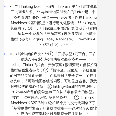
**Thinking Machines的「Tinker」平台可能才是真
正的商业引擎。** 与Inkling同时发布的Tinker是一个
「模型微调即服务」平台——让开发者可以在Thinking
Machines的基础模型上进行定制化微调。**Inkling是
免费的（开源），但Tinker上的微调计算资源是收费的
——这是一个经典的「开源获客+云服务变现」的商业
模型（参考Hugging Face、Replicate、Fireworks AI
的成功路径）。**
对创业者的启发：**① 「开源模型+云平台」正在
成为AI基础模型公司的标准商业模型——
Inkling+Tinker的组合（开源获客+微调变现）值得所有
模型层创业者参考；② 「抗审查」定位是一个被低估
的AI产品差异化维度——在越来越「安全第一」的行业
趋势中，「可靠地回答敏感问题」可能是企业客户愿意
付费购买的核心价值；③ Inkling-Small的存在说明：
2026年AI产品的竞争焦点正在从「谁有最大的模型」
转向「谁有最适合特定场景的模型」；④ Thinking
Machines的$20亿种子轮和15个月的交付周期创下了
「从零到模型发布」的新效率标准——这对整个AI创业
生态的融资节奏和交付预期都会产生影响。**