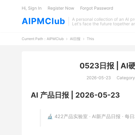
Hi, Sign In
Register Now
Forgot Password
AIPMClub
A personal collection of an AI 
Let's face the future together 
Current Path：
AIPMClub
AI日报
This


0523日报 | 
2026-05-23
Category
AI 产品日报 | 2026-05-23
🔬 422产品实验室 · AI新产品日报 · 每