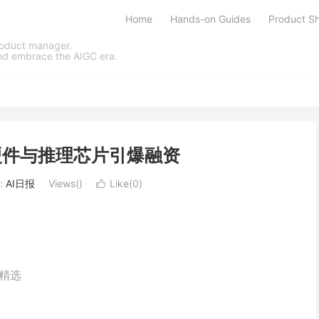
Home
Hands-on Guides
Product Sh
product manager.
and embrace the AIGC era.
AI硬件与推理芯片引爆融资
:
AI日报
Views(
)
Like(
0
)

日精选