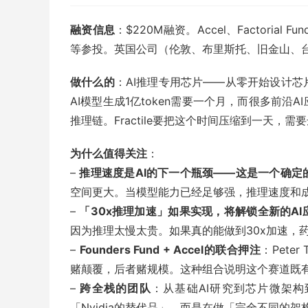
融资信息
：$220M融资。Accel、Factorial Fun
等参投。英国公司（伦敦、布里斯托、旧金山、台
做什么的
：AI推理专用芯片——从零开始设计
AI模型生成1亿token需要一个月，而很多前
推理链。Fractile要把这个时间压缩到一天，需要达到~
为什么值得关注
：
–
推理速度是AI的下一个瓶颈——这是一个确定
空间更大。当模型能力已经足够强，推理速度和成
–
「30x推理加速」如果实现，将解锁全新的AI
因为推理太慢太贵。如果真的能做到30x加速，药
–
Founders Fund + Accel的联合押注
：Peter
赌颠覆，后者赌规模。这种组合说明这个赛道既
–
跨全栈的团队
：从基础AI研究到芯片微架构到
「Nvidia的替代品」，而是在做「完全不同的架