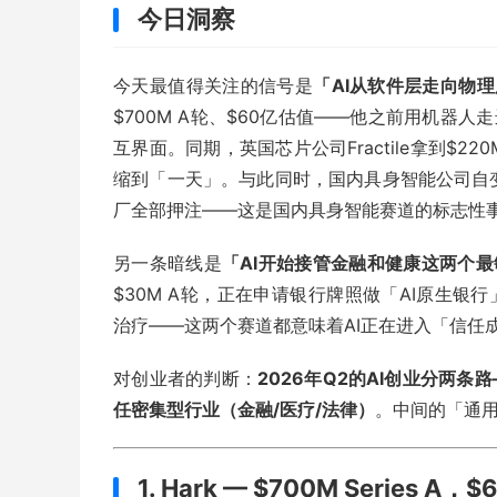
今日洞察
今天最值得关注的信号是
「AI从软件层走向物
$700M A轮、$60亿估值——他之前用机器
互界面。同期，英国芯片公司Fractile拿到$
缩到「一天」。与此同时，国内具身智能公司自变
厂全部押注——这是国内具身智能赛道的标志性
另一条暗线是
「AI开始接管金融和健康这两个
$30M A轮，正在申请银行牌照做「AI原生银行」；To
治疗——这两个赛道都意味着AI正在进入「信任
对创业者的判断：
2026年Q2的AI创业分两
任密集型行业（金融/医疗/法律）
。中间的「通用
1. Hark — $700M Series