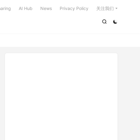

aring
AI Hub
News
Privacy Policy
关注我们

