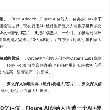
理层」
。Brett Adcock（Figure.AI创始人）创办的Hark拿下
人走进物理世界，现在要用AI+硬件重新定义人与数字世界的交
220M做推理专用芯片，要把AI模型从「一个月」的推理时间压
量机器人完成近20亿元B轮，字节/美团/阿里/小米四家大
事件。
最敏感的领域」
：Circle联合创始人创办的Catena Labs拿到
ny Robbins联合创办的The Path用$14.3M做AI心理
成本最高、监管最严」的领域。
条路——要么深入物理世界（硬件/机器人/芯片），要么深入信
AI应用层」正在被大厂吃掉。
 A，$60亿估值，Figure.AI创始人再造一个AI+硬