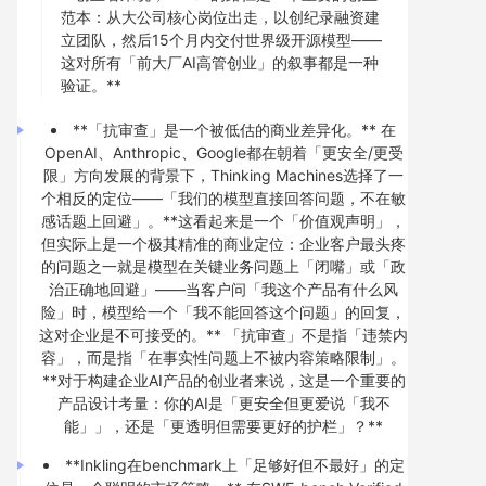
范本：从大公司核心岗位出走，以创纪录融资建
立团队，然后15个月内交付世界级开源模型——
这对所有「前大厂AI高管创业」的叙事都是一种
验证。**
**「抗审查」是一个被低估的商业差异化。** 在
OpenAI、Anthropic、Google都在朝着「更安全/更受
限」方向发展的背景下，Thinking Machines选择了一
个相反的定位——「我们的模型直接回答问题，不在敏
感话题上回避」。**这看起来是一个「价值观声明」，
但实际上是一个极其精准的商业定位：企业客户最头疼
的问题之一就是模型在关键业务问题上「闭嘴」或「政
治正确地回避」——当客户问「我这个产品有什么风
险」时，模型给一个「我不能回答这个问题」的回复，
这对企业是不可接受的。** 「抗审查」不是指「违禁内
容」，而是指「在事实性问题上不被内容策略限制」。
**对于构建企业AI产品的创业者来说，这是一个重要的
产品设计考量：你的AI是「更安全但更爱说「我不
能」」，还是「更透明但需要更好的护栏」？**
**Inkling在benchmark上「足够好但不最好」的定