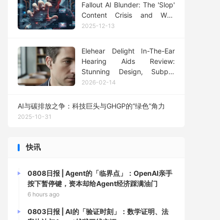
Fallout AI Blunder: The 'Slop'
Content Crisis and Why
Human Oversight is Non-
2025-12-13
Negotiable
Elehear Delight In-The-Ear
Hearing Aids Review:
Stunning Design, Subpar
Sound – A Critical Analysis
2026-02-14
AI与碳排放之争：科技巨头与GHGP的“绿色”角力
2025-10-31
快讯
0808日报 | Agent的「临界点」：OpenAI亲手
按下暂停键，资本却给Agent经济踩满油门
6 hours ago
0803日报 | AI的「验证时刻」：数学证明、法