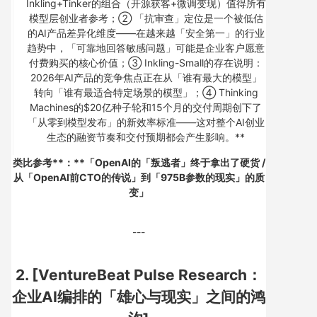
Inkling+Tinker的组合（开源获客+微调变现）值得所有
模型层创业者参考；② 「抗审查」定位是一个被低估
的AI产品差异化维度——在越来越「安全第一」的行业
趋势中，「可靠地回答敏感问题」可能是企业客户愿意
付费购买的核心价值；③ Inkling-Small的存在说明：
2026年AI产品的竞争焦点正在从「谁有最大的模型」
转向「谁有最适合特定场景的模型」；④ Thinking
Machines的$20亿种子轮和15个月的交付周期创下了
「从零到模型发布」的新效率标准——这对整个AI创业
生态的融资节奏和交付预期都会产生影响。**
类比参考**：**「OpenAI的「叛逃者」终于拿出了硬货 /
从「OpenAI前CTO的传说」到「975B参数的现实」的质
变」
---
2. [VentureBeat Pulse Research：
企业AI编排的「雄心与现实」之间的鸿