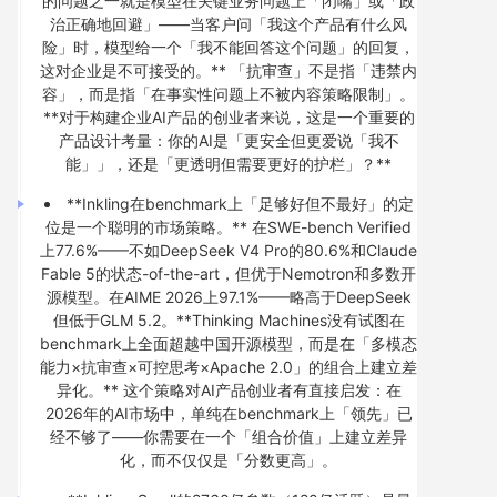
的问题之一就是模型在关键业务问题上「闭嘴」或「政
治正确地回避」——当客户问「我这个产品有什么风
险」时，模型给一个「我不能回答这个问题」的回复，
这对企业是不可接受的。** 「抗审查」不是指「违禁内
容」，而是指「在事实性问题上不被内容策略限制」。
**对于构建企业AI产品的创业者来说，这是一个重要的
产品设计考量：你的AI是「更安全但更爱说「我不
能」」，还是「更透明但需要更好的护栏」？**
**Inkling在benchmark上「足够好但不最好」的定
位是一个聪明的市场策略。** 在SWE-bench Verified
上77.6%——不如DeepSeek V4 Pro的80.6%和Claude
Fable 5的状态-of-the-art，但优于Nemotron和多数开
源模型。在AIME 2026上97.1%——略高于DeepSeek
但低于GLM 5.2。**Thinking Machines没有试图在
benchmark上全面超越中国开源模型，而是在「多模态
能力×抗审查×可控思考×Apache 2.0」的组合上建立差
异化。** 这个策略对AI产品创业者有直接启发：在
2026年的AI市场中，单纯在benchmark上「领先」已
经不够了——你需要在一个「组合价值」上建立差异
化，而不仅仅是「分数更高」。