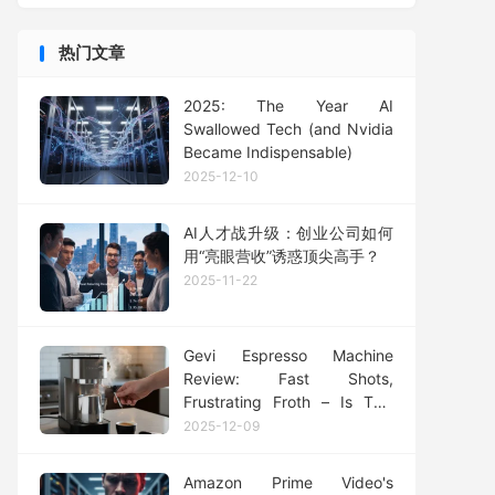
热门文章
2025: The Year AI
Swallowed Tech (and Nvidia
Became Indispensable)
2025-12-10
AI人才战升级：创业公司如何
用“亮眼营收”诱惑顶尖高手？
2025-11-22
Gevi Espresso Machine
Review: Fast Shots,
Frustrating Froth – Is This
Budget Brew Worth the Risk?
2025-12-09
Amazon Prime Video's