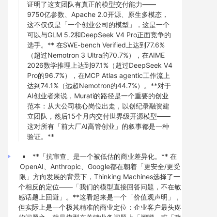
证明了这支团队有真正的模型交付能力——
9750亿参数、Apache 2.0开源、原生多模态，
这不仅仅是「一个创业公司的模型」，这是一个
可以与GLM 5.2和DeepSeek V4 Pro正面竞争的
选手。** 在SWE-bench Verified上达到77.6%
（超过Nemotron 3 Ultra的70.7%），在AIME
2026数学推理上达到97.1%（超过DeepSeek V4
Pro的96.7%），在MCP Atlas agentic工作流上
达到74.1%（远超Nemotron的44.7%）。**对于
AI创业者来说，Murati的路径是一个重要的创业
范本：从大公司核心岗位出走，以创纪录融资建
立团队，然后15个月内交付世界级开源模型——
这对所有「前大厂AI高管创业」的叙事都是一种
验证。**
**「抗审查」是一个被低估的商业差异化。** 在
OpenAI、Anthropic、Google都在朝着「更安全/更受
限」方向发展的背景下，Thinking Machines选择了一
个相反的定位——「我们的模型直接回答问题，不在敏
感话题上回避」。**这看起来是一个「价值观声明」，
但实际上是一个极其精准的商业定位：企业客户最头疼