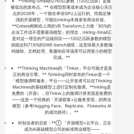
**Inkling-Small的2760亿参数（120亿活跃）是最
被低估的发布点。** 在模型部署成本成为企业核心关注
点的2026年，一个能在单张GPU上运行的、性能足够
强的开源模型，可能比Inkling本身更有商业价值。
**Cohere刚刚在上周的VB Transform上力推「80%的
企业工作流不需要最强模型」的理念，Inkling-Small正
是对这一理念的产品级回应——120亿活跃参数的模型
就能达到77.6%的SWE-bench成绩，这意味着大多数编
码辅助、文档处理、客服响应等场景可以用更小的模型
完成。**
**Thinking Machines的「Tinker」平台可能才是真
正的商业引擎。** 与Inkling同时发布的Tinker是一个
「模型微调即服务」平台——让开发者可以在Thinking
Machines的基础模型上进行定制化微调。**Inkling是
免费的（开源），但Tinker上的微调计算资源是收费的
——这是一个经典的「开源获客+云服务变现」的商业
模型（参考Hugging Face、Replicate、Fireworks AI
的成功路径）。**
对创业者的启发：**① 「开源模型+云平台」正在
成为AI基础模型公司的标准商业模型——