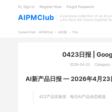
Hi, Sign In
Register Now
Forgot Password
AIPMClub
A personal collection of an AI 
Let's face the future together 
Current Path：
AIPMClub
AI日报
This


0423日报 | Goog
2026-04-23
Category:
AI新产品日报 — 2026年4月23
422产品实验室 · 每日AI产品动态精选