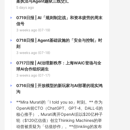
案执法与Agent越狱三线交汇
5 days ago
0719日报 | AI「规则制定战」和资本疲劳的周末
信号
3 weeks ago (07-19)
0718日报 | Agent基础设施的「安全与控制」时
刻
3 weeks ago (07-18)
0717日报 | AI治理新秩序：上海WAIC登场与全
球AI合作组织诞生
3 weeks ago (07-17)
0716日报 | 开放模型的新玩家与AI部署的现实鸿
沟
**Mira Murati的「I told you so」时刻。** 作为
OpenAI前CTO（ChatGPT、GPT-4、DALL-E的
核心推手），Murati离开OpenAI后以$20亿种子
轮（$120亿估值）创立Thinking Machines的举
动曾被质疑为「估值炒作」。**但Inkling的发布