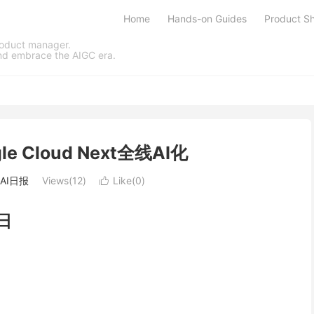
Home
Hands-on Guides
Product Sh
product manager.
and embrace the AIGC era.
le Cloud Next全线AI化
AI日报
Views(
12
)
Like(
0
)

日