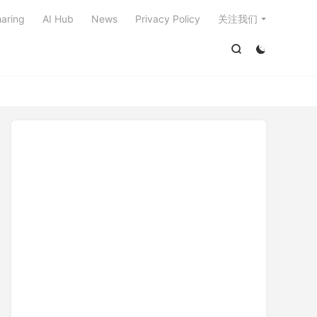

aring
AI Hub
News
Privacy Policy
关注我们

