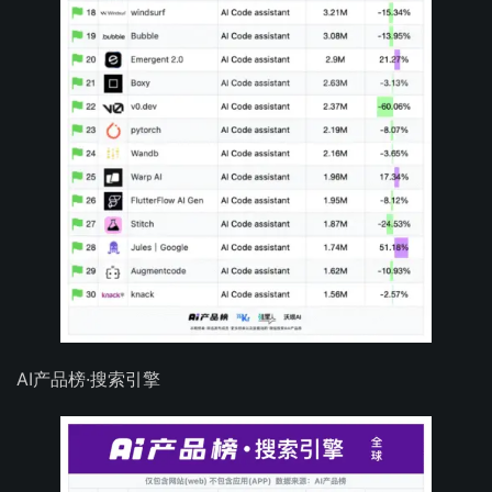
AI产品榜·搜索引擎