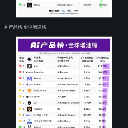
AI产品榜·全球增速榜