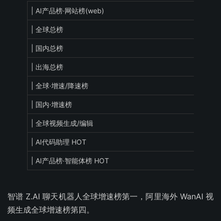
| AI产品榜·网站榜(web)
| 全球总榜
| 国内总榜
| 出海总榜
| 全球·增速/降速榜
| 国内·增速榜
| 全球视频生成/编辑
| AI代码助理 HOT
| AI产品榜·智能体榜 HOT
智谱 Z.AI 聊天机器人全球增速榜第一，阿里海外 WanAI 视
频生成全球增速榜第四。