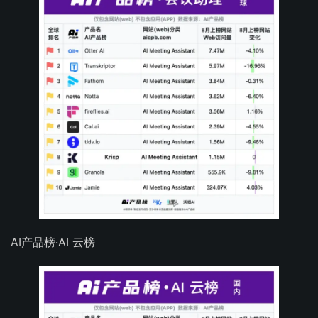
AI产品榜·AI 云榜