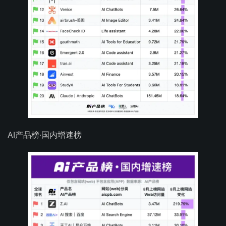
AI产品榜·国内增速榜