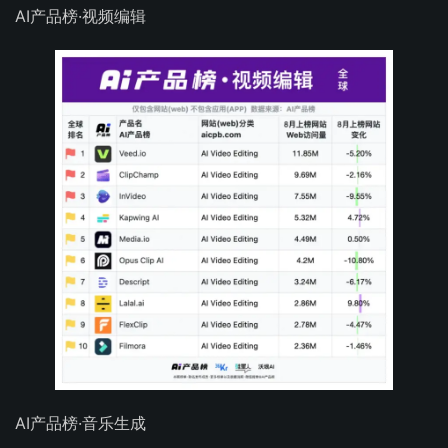
AI产品榜·视频编辑
AI产品榜·音乐生成