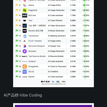
AI产品榜·Vibe Coding