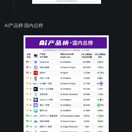
AI产品榜·国内总榜