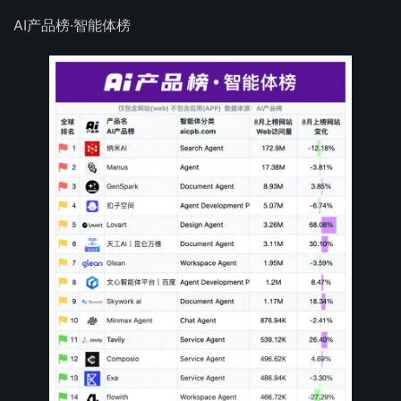
AI产品榜·智能体榜