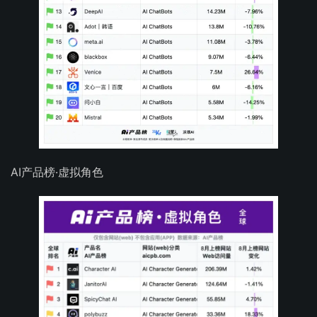
AI产品榜·虚拟角色