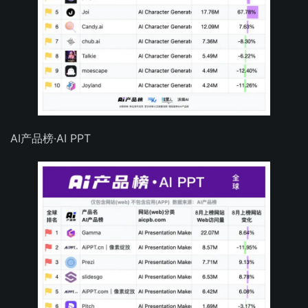
AI产品榜·AI PPT