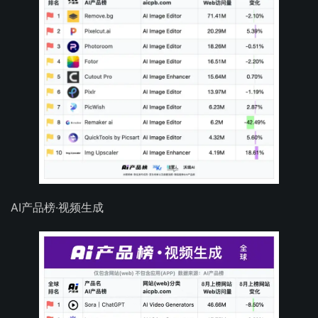
AI产品榜·视频生成