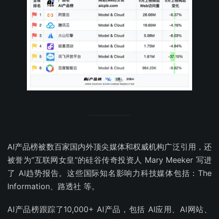
AI产品榜被数百家国内外顶尖媒体和权威机构广泛引用，还
被誉为“互联网女皇”的硅谷传奇投资人 Mary Meeker 写进
了 AI趋势报告。这些国际知名影响力科技媒体包括：The
Information、路透社 等。
AI产品榜跟踪了10,000+ AI产品，包括 AI应用、AI网站、