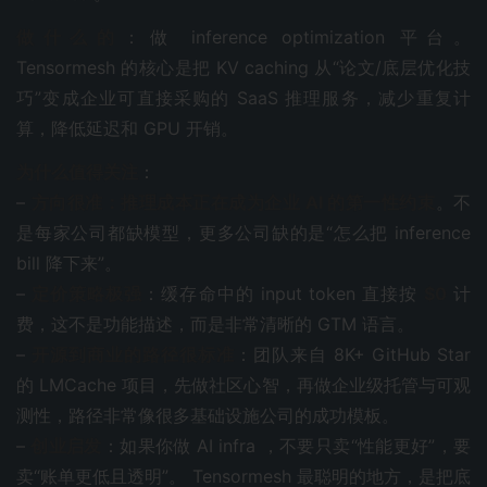
做什么的
：做 inference optimization 平台。
Tensormesh 的核心是把 KV caching 从“论文/底层优化技
巧”变成企业可直接采购的 SaaS 推理服务，减少重复计
算，降低延迟和 GPU 开销。
为什么值得关注
：
–
方向很准：推理成本正在成为企业 AI 的第一性约束
。不
是每家公司都缺模型，更多公司缺的是“怎么把 inference
bill 降下来”。
–
定价策略极强
：缓存命中的 input token 直接按
$0
计
费，这不是功能描述，而是非常清晰的 GTM 语言。
–
开源到商业的路径很标准
：团队来自 8K+ GitHub Star
的 LMCache 项目，先做社区心智，再做企业级托管与可观
测性，路径非常像很多基础设施公司的成功模板。
–
创业启发
：如果你做 AI infra ，不要只卖“性能更好”，要
卖“账单更低且透明”。 Tensormesh 最聪明的地方，是把底