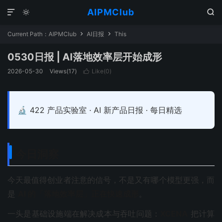
AIPMClub



Current Path：
AIPMClub
AI日报
This


0530日报 | AI落地效率层开始成形
2026-05-30
Views(
17
)
Like(
0
)

🔬 422 产品实验室 · AI 新产品日报 · 每日精选
今日洞察
今天最值得创业者注意的信号，不是又有哪个模型更强，而
是
AI 的「落地效率层」正在快速成形
。
一头是基础设施端在解决成本与吞吐问题：
XCENA
把计算