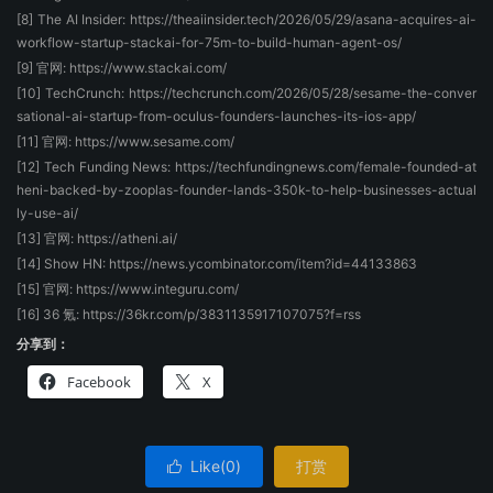
[8] The AI Insider: https://theaiinsider.tech/2026/05/29/asana-acquires-ai-
workflow-startup-stackai-for-75m-to-build-human-agent-os/
[9] 官网: https://www.stackai.com/
[10] TechCrunch: https://techcrunch.com/2026/05/28/sesame-the-conver
sational-ai-startup-from-oculus-founders-launches-its-ios-app/
[11] 官网: https://www.sesame.com/
[12] Tech Funding News: https://techfundingnews.com/female-founded-at
heni-backed-by-zooplas-founder-lands-350k-to-help-businesses-actual
ly-use-ai/
[13] 官网: https://atheni.ai/
[14] Show HN: https://news.ycombinator.com/item?id=44133863
[15] 官网: https://www.integuru.com/
[16] 36 氪: https://36kr.com/p/3831135917107075?f=rss
分享到：
Facebook
X
Like(
0
)
打赏
