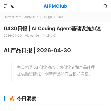
AIPMClub



Current Path：
AIPMClub
AI日报
This


0430日报 | AI Coding Agent基础设施加速
2026-04-30
Views(
10
)
Like(
0
)

AI 产品日报 | 2026-04-30
每日精选 AI 创业动态，为创业者和产品经理
提供融资情报、创新产品和商业模式洞察。
🔥 今日洞察