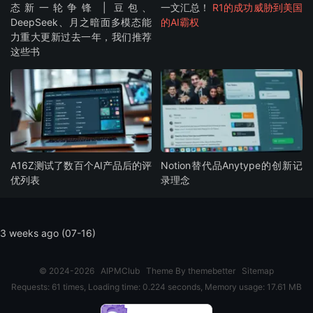
态新一轮争锋 | 豆包、
一文汇总！
R1的成功威胁到美国
DeepSeek、月之暗面多模态能
的AI霸权
力重大更新过去一年，我们推荐
这些书
A16Z测试了数百个AI产品后的评
Notion替代品Anytype的创新记
优列表
录理念
3 weeks ago (07-16)
© 2024-2026
AIPMClub
Theme By
themebetter
Sitemap
Requests: 61 times, Loading time: 0.224 seconds, Memory usage: 17.61 MB