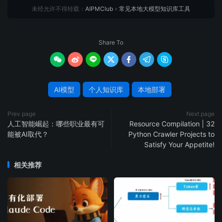
未经允许不得转载：
AIPMClub
»
常见本地大模型知识库工具
Share To







AI模型
个人知识库
本地部署
Prev page
Next page
人工智能崛起：哪些职业最有可
Resource Compilation | 32
能被AI取代？
Python Crawler Projects to
Satisfy Your Appetite!
相关推荐